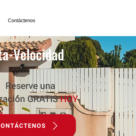
Contáctenos
ta-Velocidad
Reserve una
ización GRATIS
HOY
‎ ‎‏‏‎ ‎‏‏‎ ‎‏‏‎CONTÁCTENOS