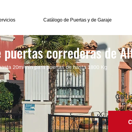
rvicios
Catálogo de Puertas y de Garaje
 puertas correderas de Al
hasta 20m/min para puertas de hasta 1800 Kg
cot
‏‏