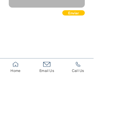
Enviar
Home
Email Us
Call Us
C. Mar Mediterráneo, 8, Planta 1, Local 26,
03177 San Fulgencio, Alicante
Located in: C C BAHIA DE LAS DUNAS