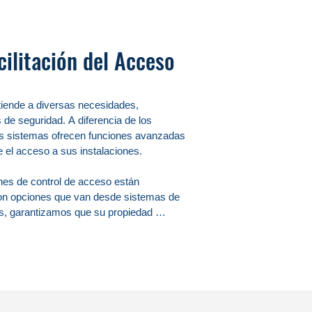
ilitación del Acceso
iende a diversas necesidades, 
de seguridad. A diferencia de los 
os sistemas ofrecen funciones avanzadas 
 el acceso a sus instalaciones.

nes de control de acceso están 
Con opciones que van desde sistemas de 
s, garantizamos que su propiedad 
ontrol de acceso es su funcionalidad 
perables, asegurando que solo las 
egistros detallados de eventos, lo que 
idad en tiempo real.
