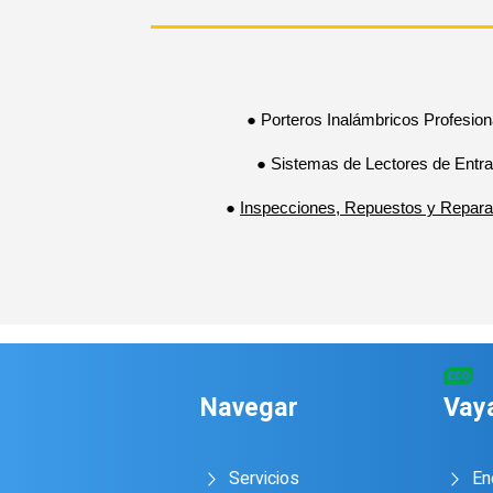
● Porteros Inalámbricos Profesion
● Sistemas de Lectores de Entr
●
Inspecciones, Repuestos y Repara
Navegar
Vay
Servicios
En