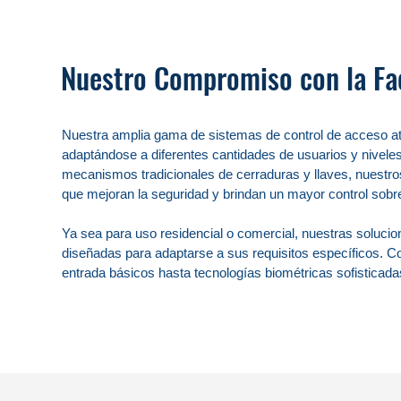
Nuestro Compromiso con la Fac
Nuestra amplia gama de sistemas de control de acceso at
adaptándose a diferentes cantidades de usuarios y niveles 
mecanismos tradicionales de cerraduras y llaves, nuestr
que mejoran la seguridad y brindan un mayor control sobre
Ya sea para uso residencial o comercial, nuestras solucio
diseñadas para adaptarse a sus requisitos específicos. 
entrada básicos hasta tecnologías biométricas sofisticada
permanezca segura en todo momento.

Una de las principales ventajas de nuestros sistemas de c
avanzada. Estos sistemas están diseñados para ser incoo
personas autorizadas puedan acceder. Además, mantienen r
le permite rastrear intentos de acceso y monitorear la activ